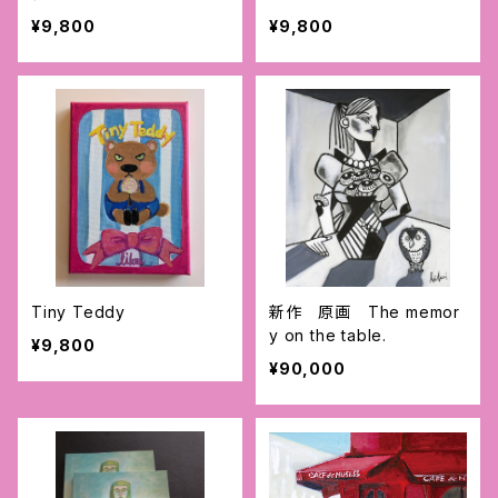
¥9,800
¥9,800
Tiny Teddy
新作 原画 The memor
y on the table.
¥9,800
¥90,000