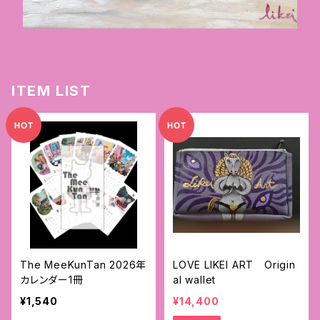
ITEM LIST
The MeeKunTan 2026年
LOVE LIKEI ART Origin
カレンダー1冊
al wallet
¥1,540
¥14,400