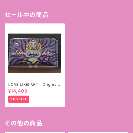
セール中の商品
LOVE LIKEI ART Original
wallet
¥14,400
20%OFF
その他の商品